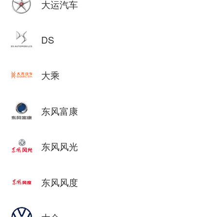
大运汽车
DS
大乘
东风富康
东风风光
东风风度