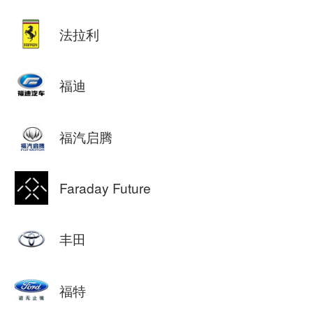
法拉利
福迪
福汽启腾
Faraday Future
丰田
福特