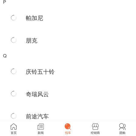
P
帕加尼
朋克
Q
庆铃五十铃
奇瑞风云
前途汽车
首页
新闻
找车
经销商
团购