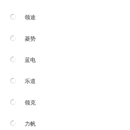
领途
菱势
蓝电
乐道
领克
力帆