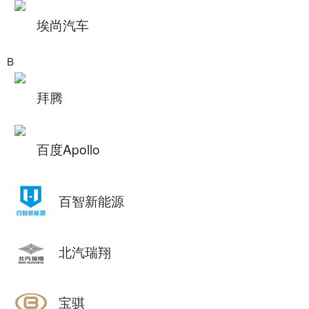
埃尚汽车
B
拜腾
百度Apollo
百智新能源
北汽瑞翔
宝骐