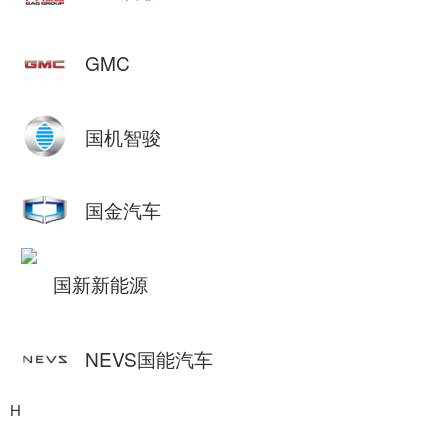
GMC
国机智骏
国金汽车
国新新能源
NEVS国能汽车
H