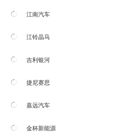
江南汽车
江铃晶马
吉利银河
捷尼赛思
嘉远汽车
金杯新能源