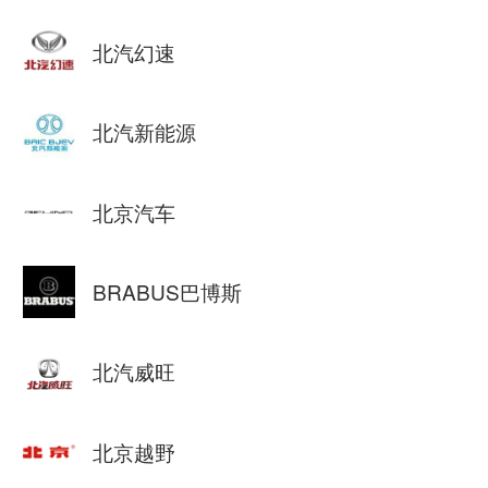
北汽幻速
北汽新能源
北京汽车
BRABUS巴博斯
北汽威旺
北京越野