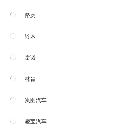
路虎
铃木
雷诺
林肯
岚图汽车
凌宝汽车