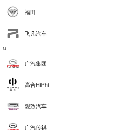
福田
飞凡汽车
G
广汽集团
高合HiPhi
观致汽车
广汽传祺