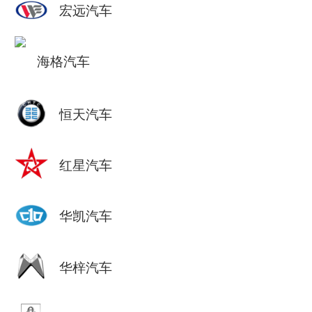
宏远汽车
海格汽车
恒天汽车
红星汽车
华凯汽车
华梓汽车