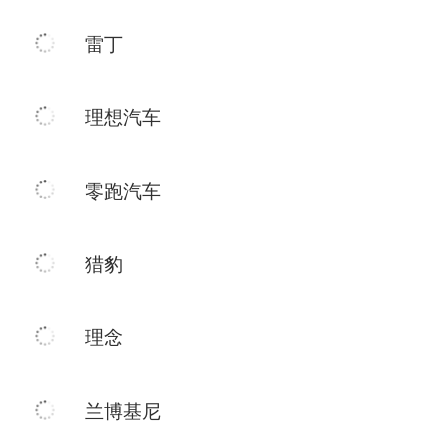
雷丁
理想汽车
零跑汽车
猎豹
理念
兰博基尼