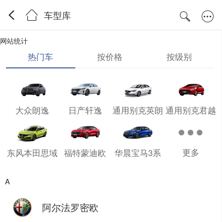
车型库
网站统计
热门车
按价格
按级别
大众朗逸
日产轩逸
通用别克英朗
通用别克君越
更多
东风本田思域
福特蒙迪欧
华晨宝马3系
A
阿尔法罗密欧