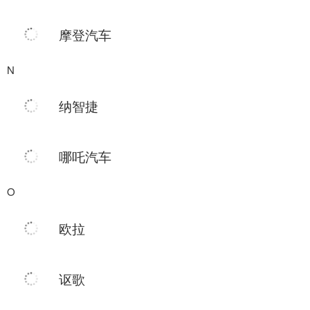
摩登汽车
N
纳智捷
哪吒汽车
O
欧拉
讴歌