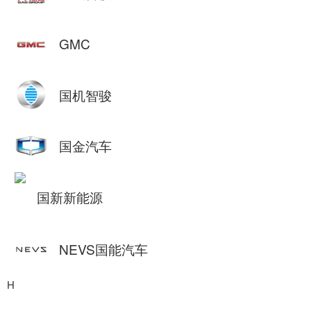
GMC
国机智骏
国金汽车
国新新能源
NEVS国能汽车
H