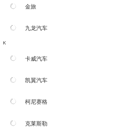
金旅
九龙汽车
K
卡威汽车
凯翼汽车
柯尼赛格
克莱斯勒