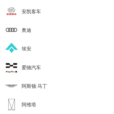
安凯客车
奥迪
埃安
爱驰汽车
阿斯顿·马丁
阿维塔