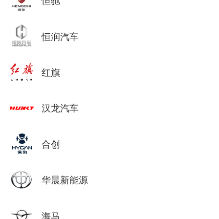
恒润汽车
红旗
汉龙汽车
合创
华晨新能源
海马