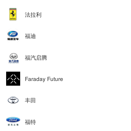
法拉利
福迪
福汽启腾
Faraday Future
丰田
福特