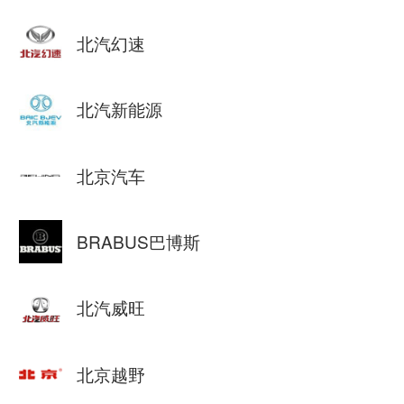
北汽幻速
北汽新能源
北京汽车
BRABUS巴博斯
北汽威旺
北京越野