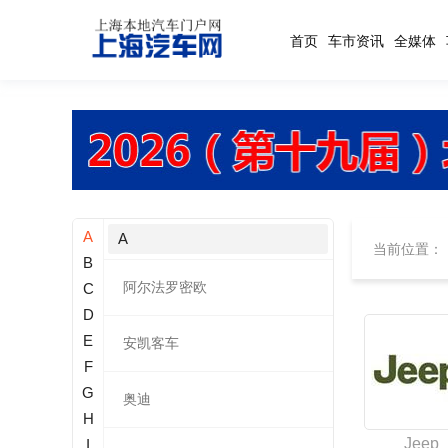
首页
车市资讯
全媒体
A
A
当前位置：
B
阿尔法罗密欧
C
D
E
安凯客车
F
G
奥迪
H
Jeep
I