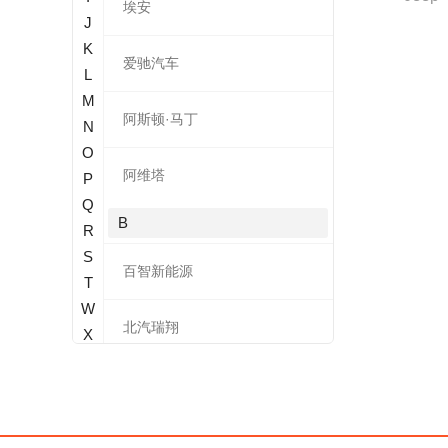
埃安
J
K
爱驰汽车
L
M
阿斯顿·马丁
N
O
阿维塔
P
Q
B
R
S
百智新能源
T
W
北汽瑞翔
X
Y
宝骐
Z
奔腾