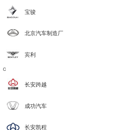
宝骏
北京汽车制造厂
宾利
C
长安跨越
成功汽车
长安凯程