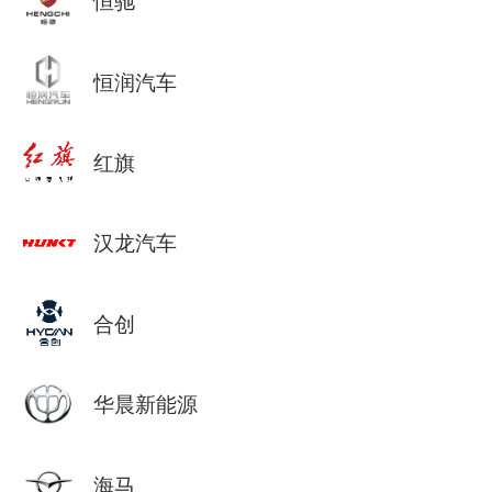
恒润汽车
红旗
汉龙汽车
合创
华晨新能源
海马