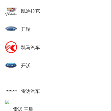
凯迪拉克
开瑞
凯马汽车
开沃
L
雷达汽车
雷诺 三星