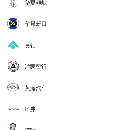
华夏领舰
华晨新日
昊铂
鸿蒙智行
黄海汽车
哈弗
恒驰