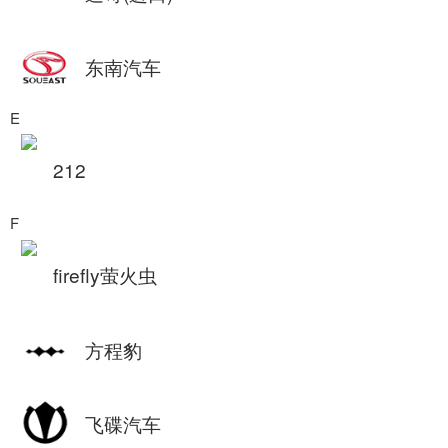
东南汽车
E
212
F
firefly萤火虫
方程豹
飞碟汽车