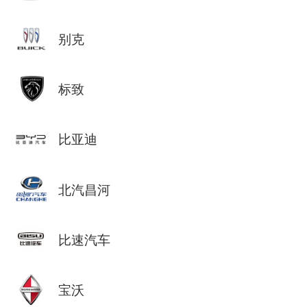
别克
标致
比亚迪
北汽昌河
比速汽车
宝沃