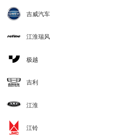
吉威汽车
江淮瑞风
极越
吉利
江淮
江铃