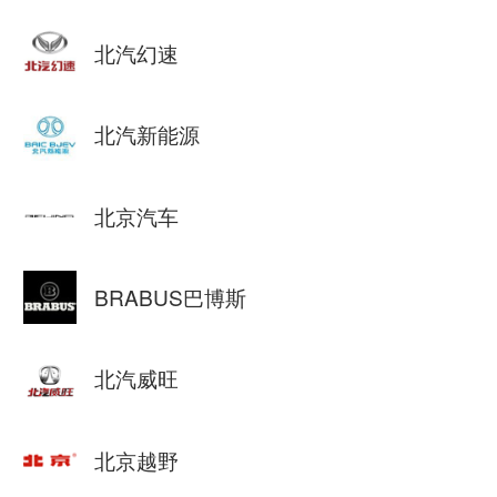
北汽幻速
北汽新能源
北京汽车
BRABUS巴博斯
北汽威旺
北京越野