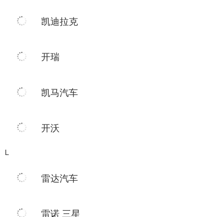
凯迪拉克
开瑞
凯马汽车
开沃
L
雷达汽车
雷诺 三星