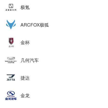
极氪
ARCFOX极狐
金杯
几何汽车
捷达
金龙