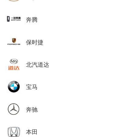
奔腾
保时捷
北汽道达
宝马
奔驰
本田