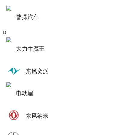
曹操汽车
D
大力牛魔王
东风奕派
电动屋
东风纳米