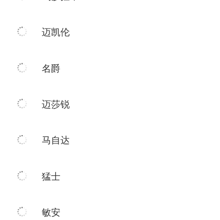
迈凯伦
名爵
迈莎锐
马自达
猛士
敏安