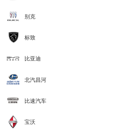
别克
标致
比亚迪
北汽昌河
比速汽车
宝沃