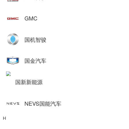
GMC
国机智骏
国金汽车
国新新能源
NEVS国能汽车
H