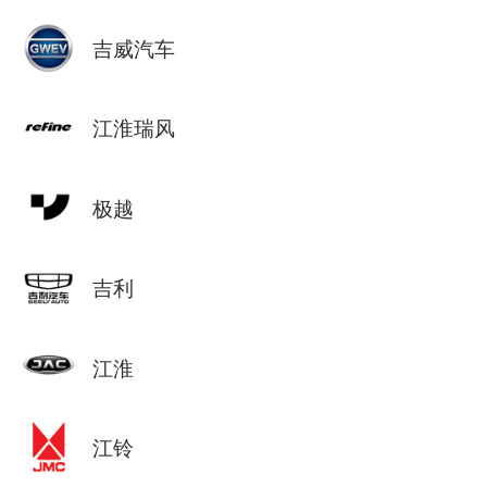
吉威汽车
江淮瑞风
极越
吉利
江淮
江铃