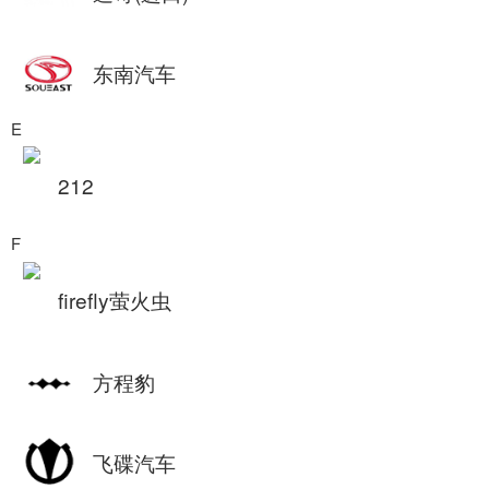
东南汽车
E
212
F
firefly萤火虫
方程豹
飞碟汽车