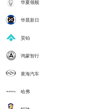
华夏领舰
华晨新日
昊铂
鸿蒙智行
黄海汽车
哈弗
恒驰