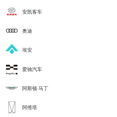
安凯客车
奥迪
埃安
爱驰汽车
阿斯顿·马丁
阿维塔