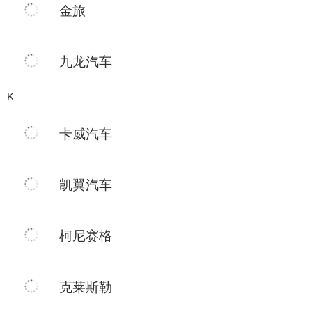
金旅
九龙汽车
K
卡威汽车
凯翼汽车
柯尼赛格
克莱斯勒