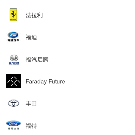
法拉利
福迪
福汽启腾
Faraday Future
丰田
福特