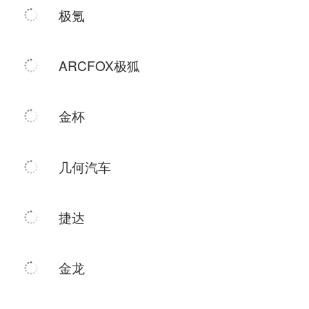
极氪
ARCFOX极狐
金杯
几何汽车
捷达
金龙