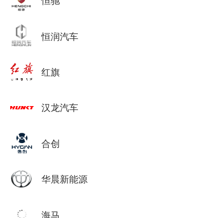
恒润汽车
红旗
汉龙汽车
合创
华晨新能源
海马