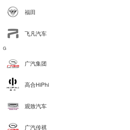
福田
飞凡汽车
G
广汽集团
高合HiPhi
观致汽车
广汽传祺