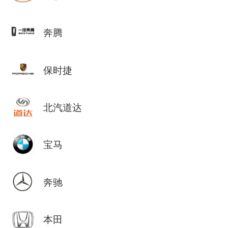
奔腾
保时捷
北汽道达
宝马
奔驰
本田