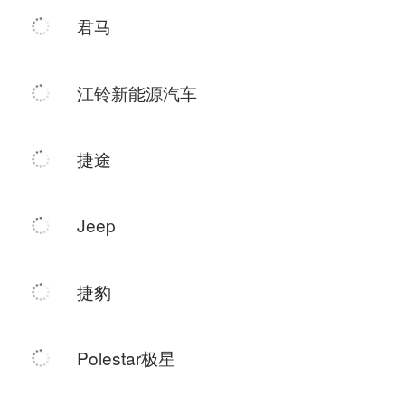
君马
江铃新能源汽车
捷途
Jeep
捷豹
Polestar极星