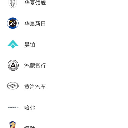
华夏领舰
华晨新日
昊铂
鸿蒙智行
黄海汽车
哈弗
恒驰