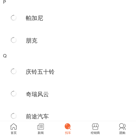
P
帕加尼
朋克
Q
庆铃五十铃
奇瑞风云
前途汽车
首页
新闻
找车
经销商
团购