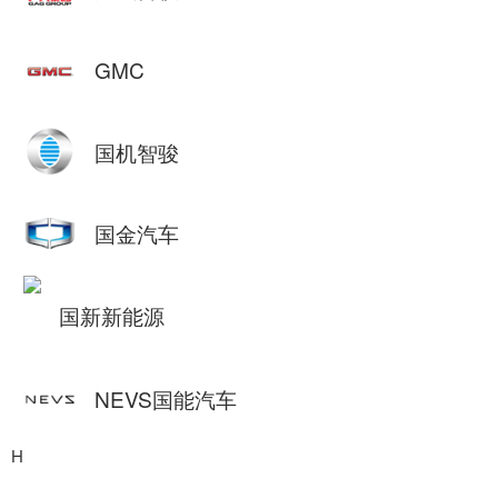
GMC
国机智骏
国金汽车
国新新能源
NEVS国能汽车
H