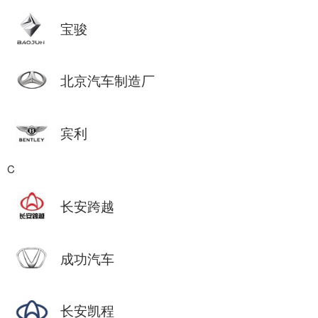
宝骏
北京汽车制造厂
宾利
C
长安跨越
成功汽车
长安凯程