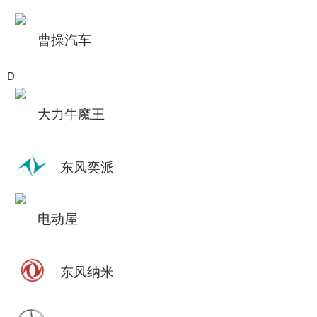
曹操汽车
D
大力牛魔王
东风奕派
电动屋
东风纳米