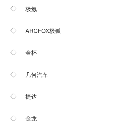
极氪
ARCFOX极狐
金杯
几何汽车
捷达
金龙