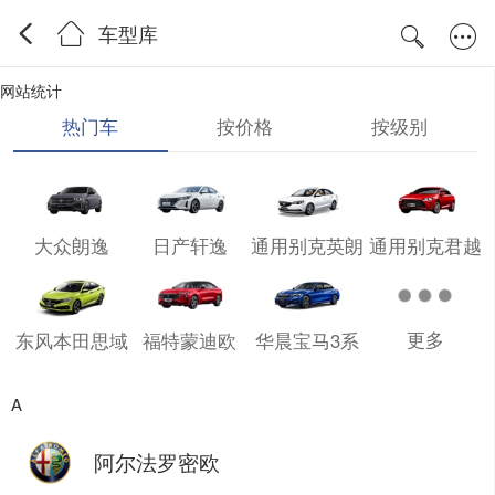
车型库
网站统计
热门车
按价格
按级别
大众朗逸
日产轩逸
通用别克英朗
通用别克君越
更多
东风本田思域
福特蒙迪欧
华晨宝马3系
A
阿尔法罗密欧