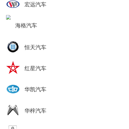
宏远汽车
海格汽车
恒天汽车
红星汽车
华凯汽车
华梓汽车