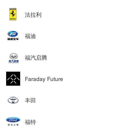
法拉利
福迪
福汽启腾
Faraday Future
丰田
福特