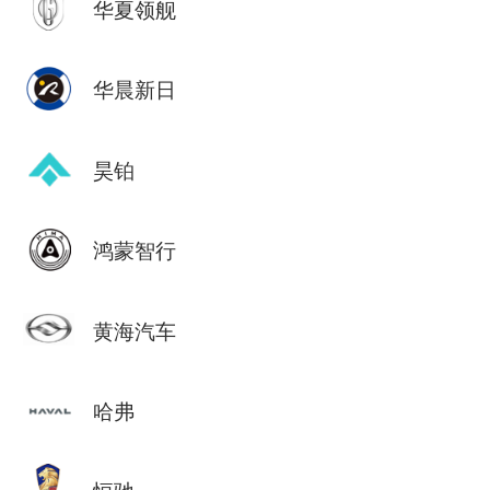
华夏领舰
华晨新日
昊铂
鸿蒙智行
黄海汽车
哈弗
恒驰