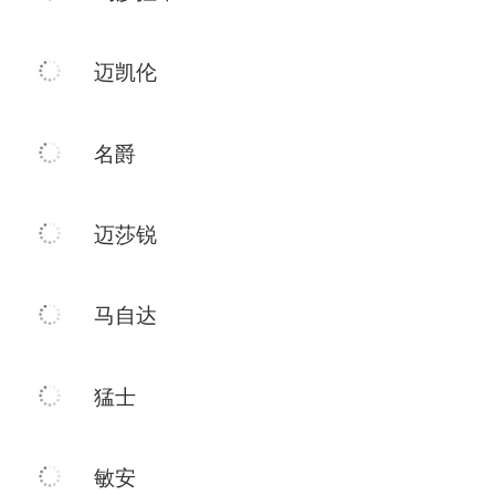
迈凯伦
名爵
迈莎锐
马自达
猛士
敏安