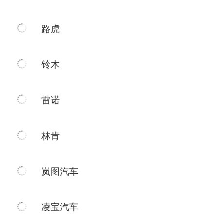
路虎
铃木
雷诺
林肯
岚图汽车
凌宝汽车