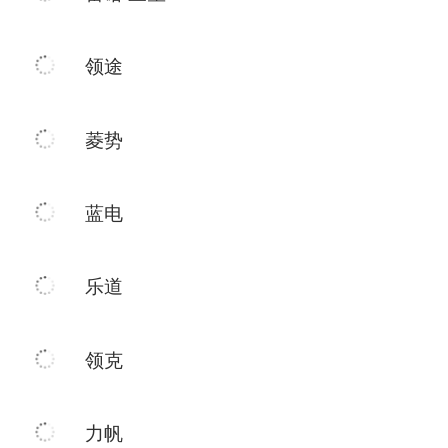
领途
菱势
蓝电
乐道
领克
力帆