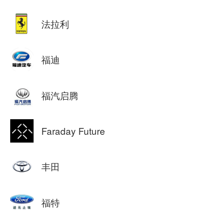
法拉利
福迪
福汽启腾
Faraday Future
丰田
福特