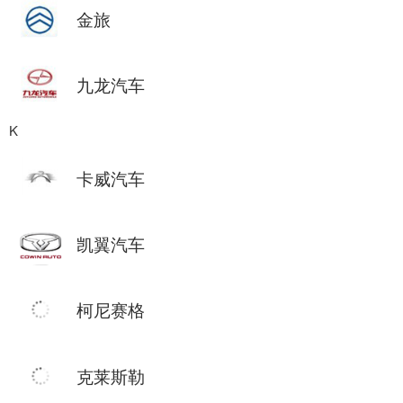
金旅
九龙汽车
K
卡威汽车
凯翼汽车
柯尼赛格
克莱斯勒