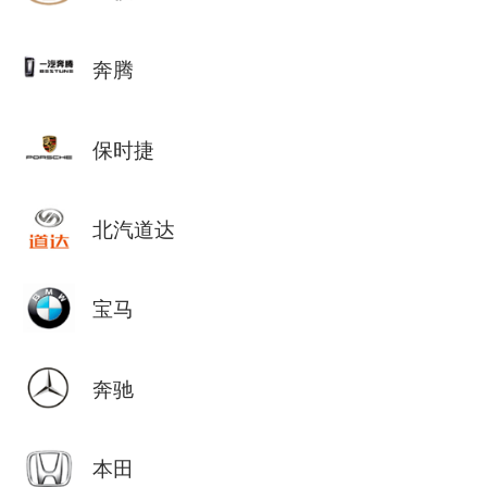
奔腾
保时捷
北汽道达
宝马
奔驰
本田