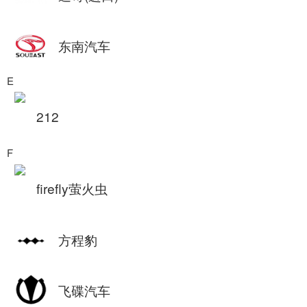
东南汽车
E
212
F
firefly萤火虫
方程豹
飞碟汽车