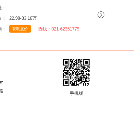
址：
上海市长宁区淞虹路377号L1-T2-N03/04/L2-T2-N03
价：
22.98-33.18万
询：
热线：021-62361779
获取底价
om
路
手机版