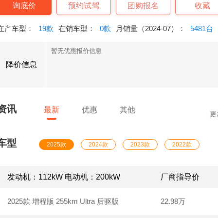
询底价
预约试驾
团购报名
收藏
在产车型：
19款
在销车型：
0款
月销量（2024-07）：
5481台
暂无优惠报价信息
降价信息
资讯
最新
优惠
其他
更
车型
2025款
2024款
2023款
2022款
发动机：112kW 电动机：200kW
厂商指导价
2025款 增程版 255km Ultra 后驱版
22.98万