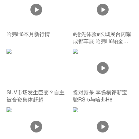
哈弗H6本月新行情
#抢先体验#长城展台闪耀
成都车展 哈弗H6铂金版
正式上市
SUV市场发生巨变？自主
捉对厮杀 李扬横评新宝
被合资集体赶超
骏RS-5与哈弗H6