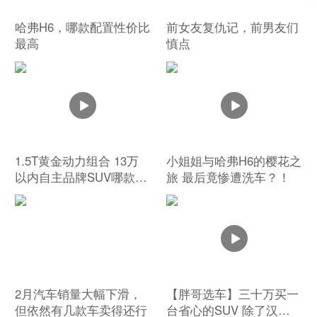
哈弗H6，哪款配置性价比
前女友复仇记，前男友们
最高
慎点
1.5T黄金动力组合 13万
小姐姐与哈弗H6的樱花之
以内自主品牌SUV哪款更
旅 最后竟惨遭洗车？！
值得购买？
2月汽车销量大幅下滑，
【胖哥选车】三十万买一
但依然有几款车卖得还行
台省心的SUV 除了汉兰