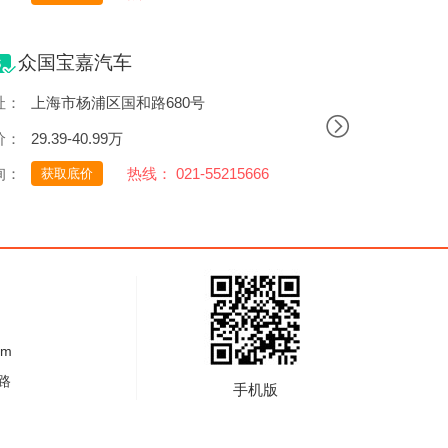
众国宝嘉汽车
址：
上海市杨浦区国和路680号
价：
29.39-40.99万
询：
热线： 021-55215666
获取底价
om
路
手机版