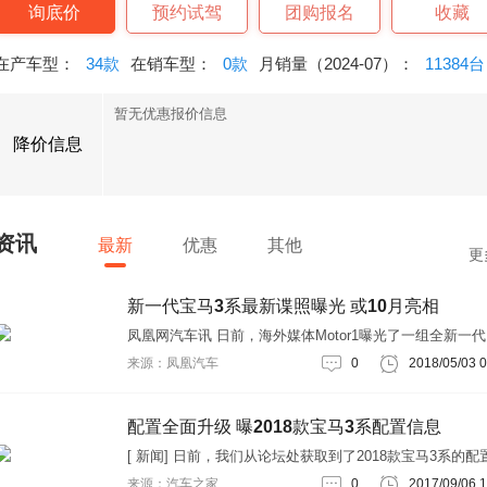
询底价
预约试驾
团购报名
收藏
在产车型：
34款
在销车型：
0款
月销量（2024-07）：
11384台
暂无优惠报价信息
降价信息
资讯
最新
优惠
其他
更
新一代宝马3系最新谍照曝光 或10月亮相
凤凰网汽车讯 日前，海外媒体Motor1曝光了一组全新一
马3系的最新路试谍照，新车借鉴了新5系车型的设计风格
来源：凤凰汽车
0
2018/05/03 0
时还加装了一些 M-Sport元素，动力方面将提供多款柴油
油发动机。据悉，新车将于今年10月举办的巴黎车展正式
相，随后将于2019年初上市销售。外观方面，全新一代3
配置全面升级 曝2018款宝马3系配置信息
会采用宝马最新的家族式设计
[ 新闻] 日前，我们从论坛处获取到了2018款宝马3系的配置变
化信息。通过曝光图片我们可以发现，2018款宝马3系增
来源：汽车之家
0
2017/09/06 1