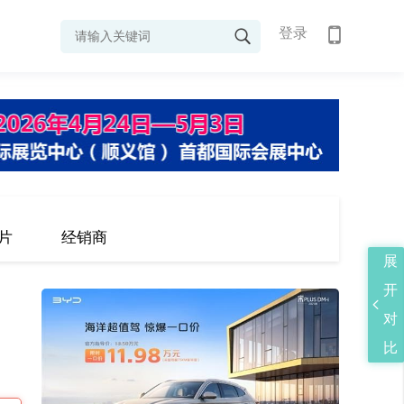
登录
片
经销商
展
开
对
比