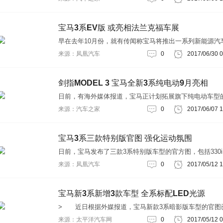
320i/Li M运动版的高配车型。同时，现有车型的配置也有
同幅度的升级。『配图为2017款宝马320Li』2018款宝马
轴距版配置信息车型新增配置取消配置318Li时尚型运动座
宝马3系EV版 或亮相法兰克福车展
椅、
早在去年10月份，就有传闻称宝马将推出一系列新能源汽
包括3系EV版(纯电动版)以及X3 eDrive版。近日，有海外
来源：凤凰汽车
0
2017/06/30 0
报道，EV版有望在今年九月开幕的法兰克福车展正式亮相
剑指即将上市的特斯拉Model 3。外观方面，经典的双肾
气格栅，搭配下方硕大的通风口以及更加犀利的大灯组，
剑指MODEL 3 宝马全新3系纯电动9月亮相
激进，侧面腰线上扬贯穿门
日前，有海外媒体报道，宝马正计划拓展旗下纯电动车型
容，将基于现有车型打造纯电动版本，作为最先推出的车
来源：汽车之家
0
2017/06/07 1
宝马3系纯电动版车型将于今年9月正式亮相，据悉，该车
NEDC续航里程有望大于402公里，未来将成为MODEL 3
接竞争对手。『配图为宝马3系汽油版车型』尽管宝马已
宝马3系三款特别版官图 强化运动氛围
有i系列纯电动车型，但其所采用的以碳纤维
日前，宝马发布了三款3系特别版车型的官方图，包括330i
Sport Line Shadow Edition、330d Luxury Line Purity Edit
来源：凤凰汽车
0
2017/05/12 1
以及340i M Sport Shadow Edition，这三款主要是在现
版车型的基础上，针对造型及内饰进行了不同程度的调整
马330
宝马新3系新增3款车型 全系标配LED光源
> 近日根据外媒报道，宝马新款3系暗影版车型的官图
曝光。此次，作为三款新增车型，其与普通车型最大的差
来源：太平洋汽车网
0
2017/05/12 0