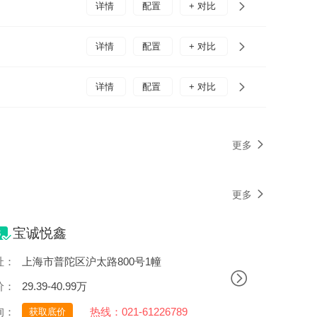
详情
配置
+ 对比
详情
配置
+ 对比
详情
配置
+ 对比
更多
更多
宝诚悦鑫
址：
上海市普陀区沪太路800号1幢
价：
29.39-40.99万
询：
热线：021-61226789
获取底价