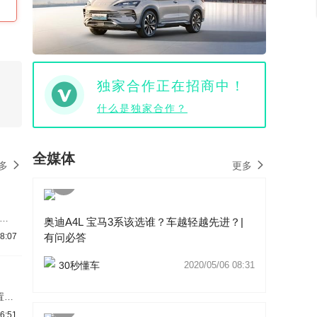
独家合作正在招商中！
什么是独家合作？
全媒体
多
更多
代宝
奥迪A4L 宝马3系该选谁？车越轻越先进？|
，同
有问必答
8:07
和汽
亮
30秒懂车
2020/05/06 08:31
系将
加了
6:51