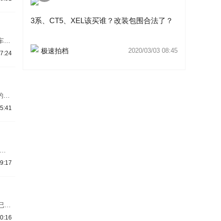
着不
3系长
3系、CT5、XEL该买谁？改装包围合法了？
车，
媒体
极速拍档
2020/03/03 08:45
7:24
，
形进
造型
的阵
型，
5:41
的
的直
经拥
ion
9:17
款普通
。宝
已经
别在
0:16