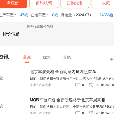
询底价
预约试驾
团购报名
收藏
在产车型：
47款
在销车型：
0款
月销量（2024-07）：
24356台
暂无优惠报价信息
降价信息
资讯
最新
优惠
其他
更
北京车展亮相 全新朗逸内饰谍照首曝
日前，我们从相关渠道获得了一组上汽大众全新朗逸的内
照。新车将会采用新的内饰设计，不过依旧能看出熟悉的
来源：汽车之家
0
2018/03/22 0
风格。据悉，这款基于MQB平台打造的新车将会在2018
车展上正式亮相，并于今年2季度正式上市。友情提示：
热心网友能够将您所发现的新车谍照拍摄下来，并发送到
MQB平台打造 全新朗逸将于北京车展亮相
相应的邮箱内：diezhao@autoho
日前，我们从相关渠道获悉，全新一代朗逸将于2018北京
正式亮相，并于今年2季度正式上市。据了解，未来新车
来源：汽车之家
0
2018/03/20 1