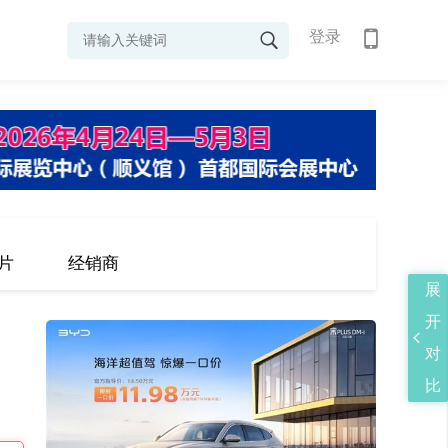
登录
片
经销商
展
开
对
比