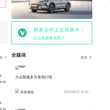
独家合作正在招商中！
什么是独家合作？
全媒体
多
更多
饰谍
大众朗逸本月落地行情
大众
6:00
北京
希望
车价报告
2021/09/22 16:05
我们
车展
将基
9:30