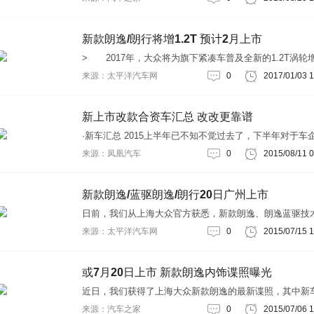
于MQB平台进行打造，其相比现款车型在外观、配置以及
尺寸等方面都将进行全面升级。『此前曝光的全新朗逸申
图』根据此前曝光的全新朗逸申报图来看，新车在外观方
新款朗逸/朗行将增1.2T 预计2月上市
比现款车型变化较大，其前脸采用了大众最新的
> 2017年，大众将为旗下紧凑车普及全新的1.2T涡轮
发动机，目前新款朗逸和新款朗行已曝出1.2T版本，预计
来源：太平洋汽车网
0
2017/01/03 1
款新车将在2月上市。在大众的命名规则中，搭载1.2T引
车型尾部将标注为“180TSI”。从曝光的图片来看，1.2T版
和朗行外观上与现款并无差别。朗逸1.2T车型（图片来
新上市改款合资车汇总 改改更靠谱
·新车汇总 2015上半年已不知不觉过去了，下半年对于车
说将会更加重视，特别是对于新车的计划。为了争夺市场
来源：凤凰汽车
0
2015/08/11 0
额，众多车企将会更加为消费带来更具有市场竞争力的车
当然，新车的推出并不一定是全新车型，改款同样是能够
费者带来更多实惠。今天就来同大家盘点一些近期上市的
新款朗逸/蓝驱朗逸/朗行20日广州上市
车型，以便于大家进行筛选对比。大众新朗逸/朗行
日前，我们从上海大众官方获悉，新款朗逸、朗逸蓝驱技
版、朗行将于本月（7月）20日在广州上市。而预计年内
来源：太平洋汽车网
0
2015/07/15 1
的新款朗逸运动版、朗境也将同台亮相。新款朗逸、朗行
外观方面，新款Lavida将采用大众家族化前脸，金属质感
被重新设计，两条具有力量感的折线自logo延伸至前风挡
或7月20日上市 新款朗逸内饰谍照曝光
升了整车的气质。全新的保险杠神似
近日，我们获得了上海大众新款朗逸的最新谍照，其中新
饰在现款车型上进行了小幅调整。另外我们获悉，新款朗
来源：汽车之家
0
2015/07/06 1