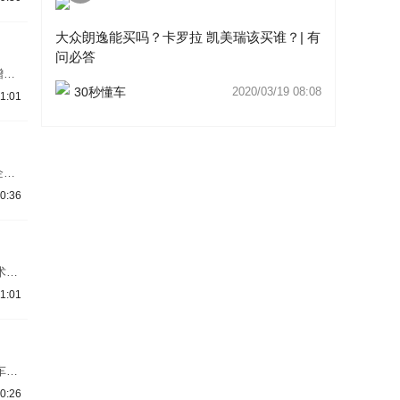
车身
报
大众朗逸能买吗？卡罗拉 凯美瑞该买谁？| 有
面相
问必答
增压
这两
30秒懂车
2020/03/19 08:08
1:01
擎的
朗逸
企来
份
0:36
型。
为消
改款
术
上市
1:01
官图
隔栅
，提
车内
逸将
0:26