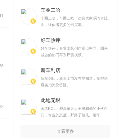
车圈二哈
11
车圈二哈：车圈二哈，欢迎大家!买车别上
头，让你省更多的钱买车。
好车热评
绿
好车热评：专业团队创作观点中立、测评
诚恳的热门车系评测视频。
38
新车到店
新车到店：新车上市发布早知道，车型到
店实拍为您答疑。
此地无垠
12
著名KOL、资深车评人王垠和他的小伙伴
们，专业的态度，野路子范儿。聊车，但
不仅仅聊车。提供时下最新汽车产品试驾
视频
查看更多