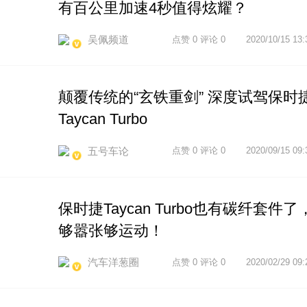
有百公里加速4秒值得炫耀？
吴佩频道
点赞 0 评论 0
2020/10/15 13:
颠覆传统的“玄铁重剑” 深度试驾保时
Taycan Turbo
五号车论
点赞 0 评论 0
2020/09/15 09:
保时捷Taycan Turbo也有碳纤套件了
够嚣张够运动！
汽车洋葱圈
点赞 0 评论 0
2020/02/29 09: