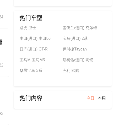
热门车型
34
路虎 卫士
雪佛兰(进口) 克尔维特(未上市)
丰田(进口) 丰田86
宝马(进口) 2系
捷
日产(进口) GT-R
保时捷Taycan
宝马M 宝马M3
斯柯达(进口) 明锐
32
华晨宝马 3系
宾利 欧陆
，
热门内容
今日
本周
23