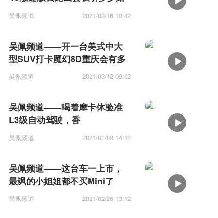
人目光？
吴佩频道
2021/03/16 18:42
吴佩频道——开一台美式中大
型SUV打卡魔幻8D重庆会有多
难？
吴佩频道
2021/03/12 09:02
吴佩频道——喝着摩卡体验准
L3级自动驾驶，香
吴佩频道
2021/03/08 14:16
吴佩频道——这台车一上市，
最飒的小姐姐都不买Mini了
吴佩频道
2021/02/26 13:12