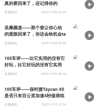
真的要回来了，还记得你的
JDM情怀吗？
吴佩频道
2020/11/02 08:20
吴佩频道——那个曾让你心动
的观致回来了，你还会给机会ta
吗？
吴佩频道
2020/10/28 09:56
105车评——比它实用的没有它
好玩，比它好玩的没有它实用
吴佩频道
2020/10/23 09:18
105车评——保时捷Taycan 4S
是否只有百公里加速4秒值得炫
耀？
吴佩频道
2020/10/15 13:34