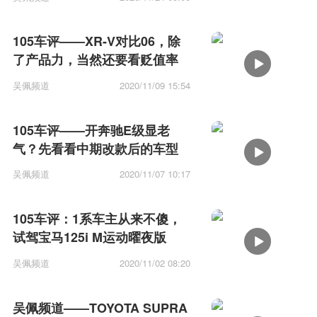
105车评——XR-V对比06，除
了产品力，当然还要看贬值率
吴佩频道
2020/11/09 15:54
105车评——开奔驰E级显老
气？先看看中期改款后的车型
再说！
吴佩频道
2020/11/07 10:17
105车评：1系车主从来不傻，
试驾宝马125i M运动曜夜版
吴佩频道
2020/11/02 08:20
吴佩频道——TOYOTA SUPRA