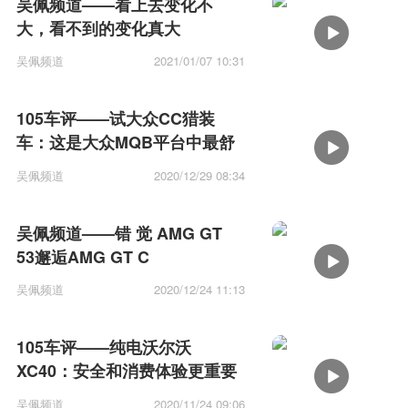
吴佩频道——看上去变化不
大，看不到的变化真大
吴佩频道
2021/01/07 10:31
105车评——试大众CC猎装
车：这是大众MQB平台中最舒
适的一台
吴佩频道
2020/12/29 08:34
吴佩频道——错 觉 AMG GT
53邂逅AMG GT C
吴佩频道
2020/12/24 11:13
105车评——纯电沃尔沃
XC40：安全和消费体验更重要
吴佩频道
2020/11/24 09:06