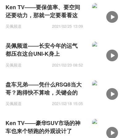
Ken TV——要保值率、要空间
还要动力，那就一定要看看这
台SUV
吴佩频道
2021/02/25 13:09
吴佩频道——长安今年的运气
都压在这台UNI-K身上
吴佩频道
2021/02/23 08:52
盘车兄弟——凭什么RSQ8当大
哥？跑得快不算啥，关键会的
多
吴佩频道
2021/02/18 15:05
Ken TV——豪华SUV市场的神
车也来个轿跑的外观设计了