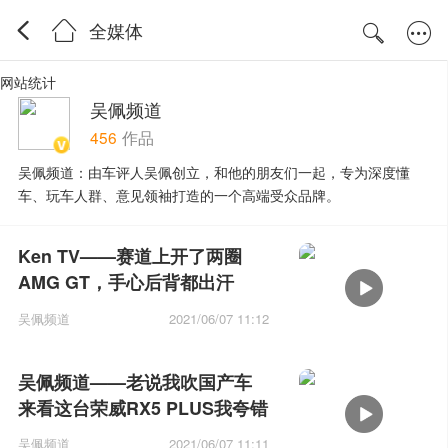
全媒体
网站统计
吴佩频道
456
作品
吴佩频道：由车评人吴佩创立，和他的朋友们一起，专为深度懂
车、玩车人群、意见领袖打造的一个高端受众品牌。
Ken TV——赛道上开了两圈
AMG GT，手心后背都出汗
了！
吴佩频道
2021/06/07 11:12
吴佩频道——老说我吹国产车
来看这台荣威RX5 PLUS我夸错
了没
吴佩频道
2021/06/07 11:11