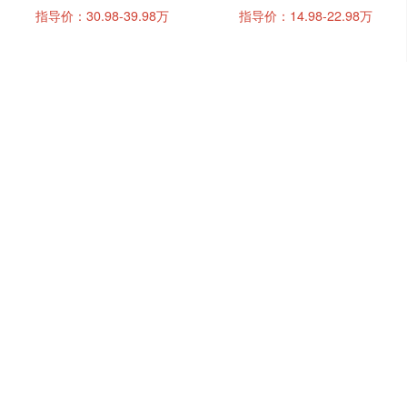
指导价：30.98-39.98万
指导价：14.98-22.98万
询底价
福特锐际
福特电马
指导价：16.98-22.18万
指导价：23.98-37.99万
关于我们
上海九华汽车销售有限公司
联系方式
维保电话：