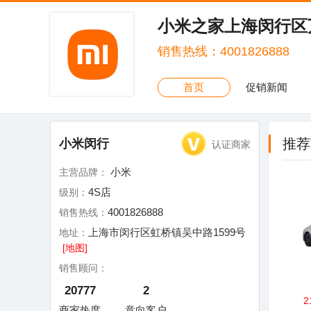
小米之家上海闵行区
销售热线：4001826888
首页
促销新闻
推荐
小米闵行
认证商家
小米
主营品牌：
4S店
级别：
4001826888
销售热线：
上海市闵行区虹桥镇吴中路1599号
地址：
[地图]
销售顾问：
20777
2
2
商家热度
意向客户