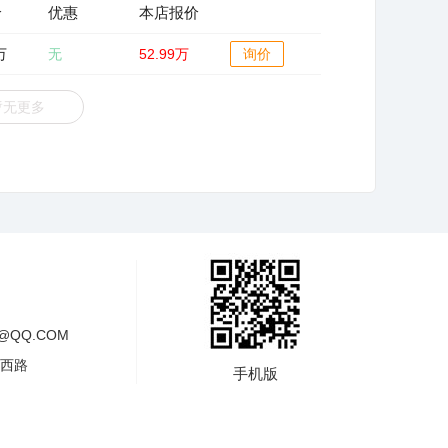
价
优惠
本店报价
万
无
52.99万
询价
暂无更多
@QQ.COM
山西路
手机版