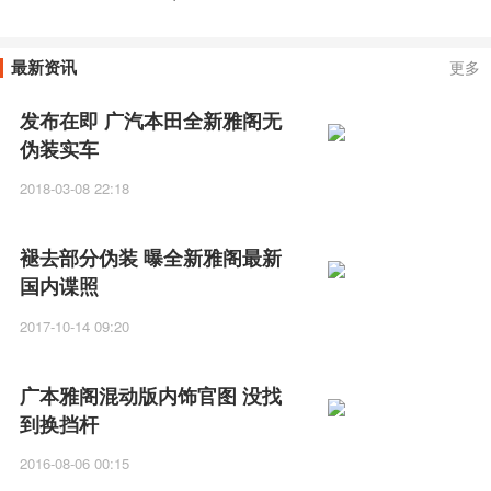
必答
宝XL，谁更值？
最新资讯
更多
发布在即 广汽本田全新雅阁无
伪装实车
2018-03-08 22:18
褪去部分伪装 曝全新雅阁最新
国内谍照
2017-10-14 09:20
广本雅阁混动版内饰官图 没找
到换挡杆
2016-08-06 00:15