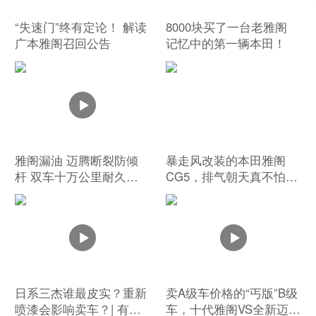
“失速门”终有定论！ 解读
8000块买了一台老雅阁
广本雅阁召回公告
记忆中的第一辆本田！
雅阁漏油 迈腾断裂防倾
暴走风改装的本田雅阁
杆 双车十万公里耐久测
CG5，排气朝天真不怕进
试第二季第三集
水吗？
日系三杰谁最皮实？重新
卖A级车价格的“丐版”B级
喷漆会影响卖车？| 有问
车，十代雅阁VS全新迈瑞