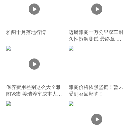
雅阁十月落地行情
迈腾雅阁十万公里双车耐
久性拆解测试 最终章 下
集
保养费用差别这么大？雅
雅阁价格依然坚挺！暂未
阁VS凯美瑞养车成本大
受到召回影响！
PK