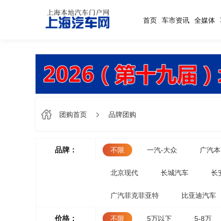
首页
车市资讯
全媒体
团购首页
品牌团购
品牌：
不限
一汽-大众
广汽本
北京现代
长城汽车
长
广汽菲克菲亚特
比亚迪汽车
价格：
不限
5万以下
5-8万