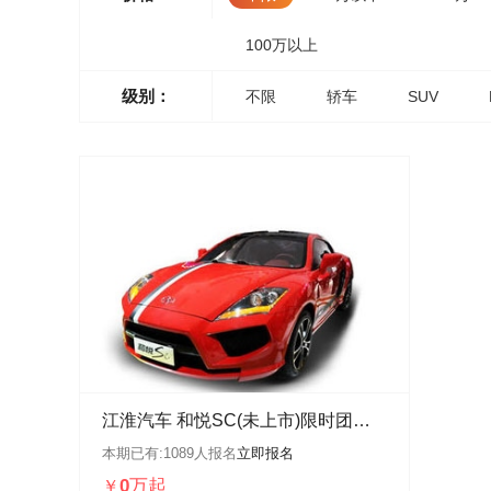
100万以上
级别：
不限
轿车
SUV
江淮汽车 和悦SC(未上市)限时团购惠活动
本期已有:
1089
人报名
立即报名
0万起
￥