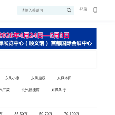
登录
东风小康
东风启辰
东风本田
汽三菱
北汽新能源
东风风行
5万
35-50万
50-70万
70-100万