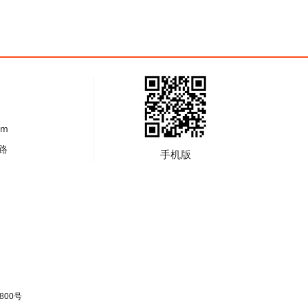
om
路
手机版
800号