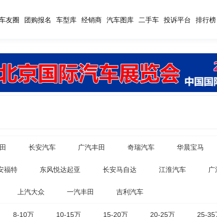
车友圈
团购报名
车型库
经销商
汽车图库
二手车
投诉平台
排行榜
田
长安汽车
广汽丰田
奇瑞汽车
华晨宝马
安福特
东风悦达起亚
长安马自达
江淮汽车
广
上汽大众
一汽丰田
吉利汽车
8-10万
10-15万
15-20万
20-25万
25-3