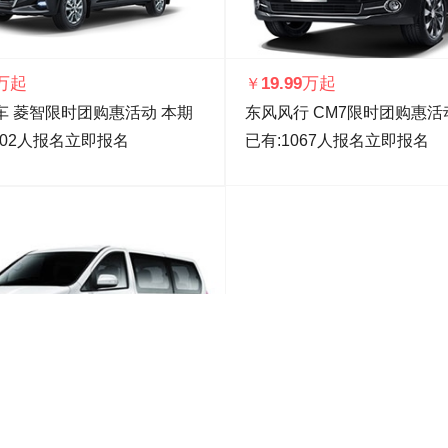
9万起
19.99万起
￥
车 菱智限时团购惠活动
本期
东风风行 CM7限时团购惠活
02
人报名
立即报名
已有:
1067
人报名
立即报名
9万起