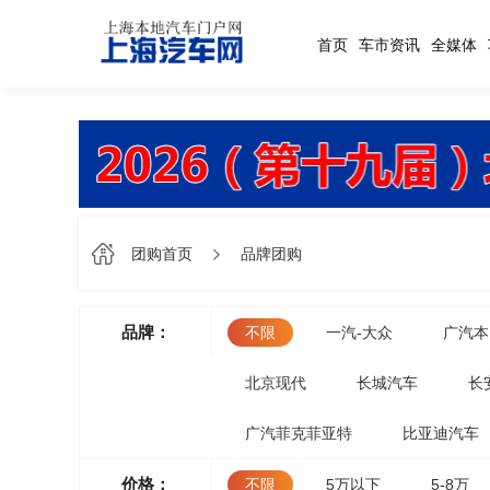
首页
车市资讯
全媒体
团购首页
品牌团购
品牌：
不限
一汽-大众
广汽本
北京现代
长城汽车
长
广汽菲克菲亚特
比亚迪汽车
价格：
不限
5万以下
5-8万