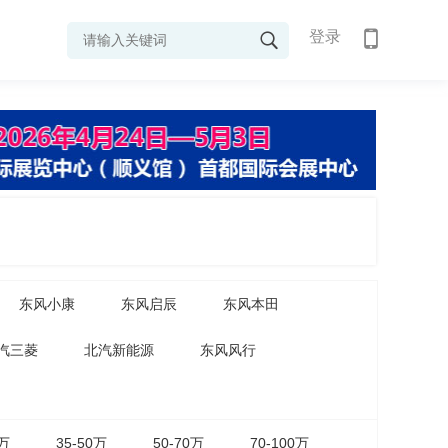
登录
东风小康
东风启辰
东风本田
汽三菱
北汽新能源
东风风行
5万
35-50万
50-70万
70-100万