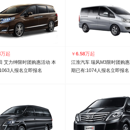
98万起
6.58万起
￥
田 艾力绅限时团购惠活动
本
江淮汽车 瑞风M3限时团购
1063
人报名
立即报名
期已有:
1074
人报名
立即报名