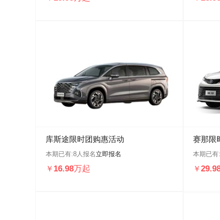
库斯途限时团购惠活动
赛那限
本期已有:
8
人报名
立即报名
本期已有
16.98万起
29.
￥
￥