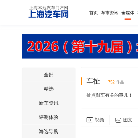
首页
车市资讯
全媒体
全部
车扯
752
作品
精选
扯点跟车有关的事儿！
新车资讯
评测体验
视频
图文
海选导购