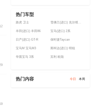
热门车型
路虎 卫士
雪佛兰(进口) 克尔维特(未上市)
12
丰田(进口) 丰田86
宝马(进口) 2系
日产(进口) GT-R
保时捷Taycan
宝马M 宝马M3
斯柯达(进口) 明锐
华晨宝马 3系
宾利 欧陆
29
热门内容
今日
本周
59