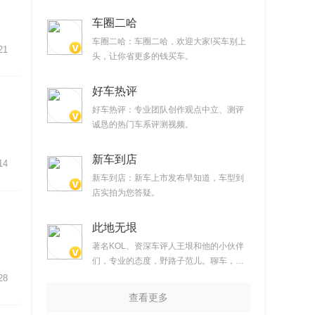
车圈二哈
车圈二哈：车圈二哈，欢迎大家!买车别上
21
头，让你省更多的钱买车。
好车热评
好车热评：专业团队创作观点中立、测评
诚恳的热门车系评测视频。
新车到店
14
新车到店：新车上市发布早知道，车型到
店实拍为您答疑。
，
此地无垠
著名KOL、资深车评人王垠和他的小伙伴
们，专业的态度，野路子范儿。聊车，但
不仅仅聊车。提供时下最新汽车产品试驾
28
视频
查看更多