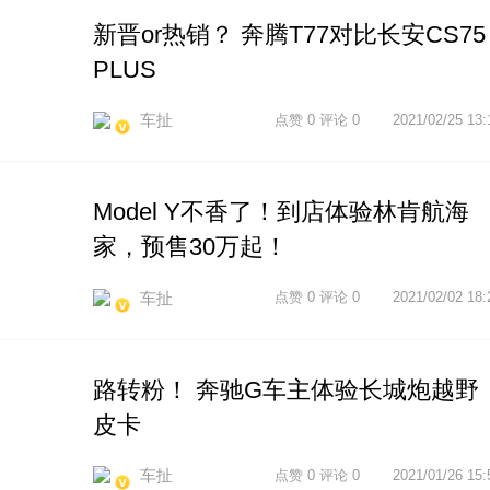
新晋or热销？ 奔腾T77对比长安CS75
PLUS
车扯
点赞 0 评论 0
2021/02/25 13:
Model Y不香了！到店体验林肯航海
家，预售30万起！
车扯
点赞 0 评论 0
2021/02/02 18:
路转粉！ 奔驰G车主体验长城炮越野
皮卡
车扯
点赞 0 评论 0
2021/01/26 15: