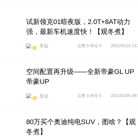
试新领克01暗夜版，2.0T+8AT动力
强，最新车机速度快！【观冬煮】
车扯
点赞 0 评论 0
2021/01/14 13:
空间配置再升级——全新帝豪GL UP
帝豪UP
车扯
点赞 0 评论 0
2021/01/05 09:
80万买个奥迪纯电SUV，图啥？【观
冬煮】