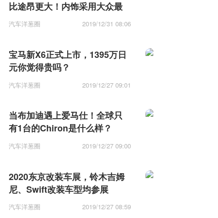
比途昂更大！内饰采用大众最
新风格！
汽车洋葱圈
2019/12/31 08:06
宝马新X6正式上市，1395万日
元你觉得贵吗？
汽车洋葱圈
2019/12/27 09:01
当布加迪遇上爱马仕！全球只
有1台的Chiron是什么样？
汽车洋葱圈
2019/12/27 09:00
2020东京改装车展，铃木吉姆
尼、Swift改装车型均参展
汽车洋葱圈
2019/12/27 08:59