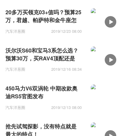
20多万买领克03+值吗？预算25
万，君越、帕萨特和金牛座怎
么选？
汽车洋葱圈
2019/12/23 08:00
沃尔沃S60和宝马3系怎么选？
预算30万，买RAV4顶配还是
UX低配？
汽车洋葱圈
2019/12/16 08:34
450马力V6双涡轮 中期改款奥
迪RS5官图发布
汽车洋葱圈
2019/12/13 08:00
抢先试驾探影，没有特点就是
最大的特点！