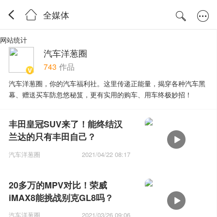
全媒体
网站统计
汽车洋葱圈
743
作品
汽车洋葱圈，你的汽车福利社。这里传递正能量，揭穿各种汽车黑
幕、赠送买车防忽悠秘笈，更有实用的购车、用车终极妙招！
丰田皇冠SUV来了！能终结汉
兰达的只有丰田自己？
汽车洋葱圈
2021/04/22 08:17
20多万的MPV对比！荣威
iMAX8能挑战别克GL8吗？
汽车洋葱圈
2021/03/26 09:06