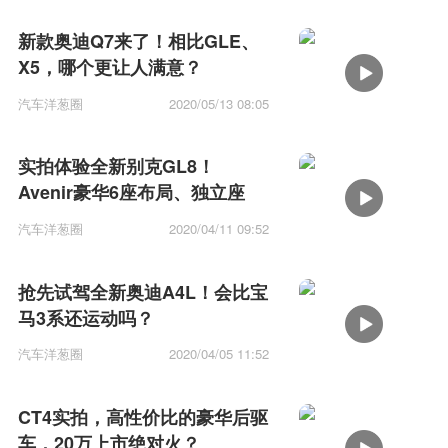
新款奥迪Q7来了！相比GLE、
X5，哪个更让人满意？
汽车洋葱圈
2020/05/13 08:05
实拍体验全新别克GL8！
Avenir豪华6座布局、独立座
椅、双侧电动门
汽车洋葱圈
2020/04/11 09:52
抢先试驾全新奥迪A4L！会比宝
马3系还运动吗？
汽车洋葱圈
2020/04/05 11:52
CT4实拍，高性价比的豪华后驱
车，20万上市绝对火？