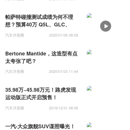
帕萨特碰撞测试成绩为何不理
想？预算40万 Q5L、GLC、
RDX怎么选？
汽车洋葱圈
2020/01/06 08:58
Bertone Mantide，这造型有点
太夸张了吧？
汽车洋葱圈
2020/01/03 11:44
35.98万~45.98万元！路虎发现
运动版正式开启预售！
汽车洋葱圈
2019/12/31 08:06
一汽-大众旗舰SUV谍照曝光！