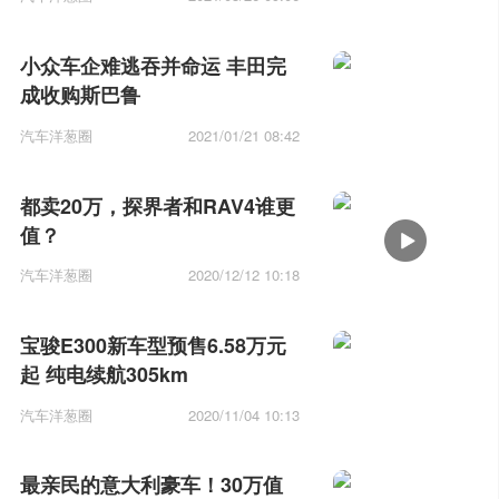
小众车企难逃吞并命运 丰田完
成收购斯巴鲁
汽车洋葱圈
2021/01/21 08:42
都卖20万，探界者和RAV4谁更
值？
汽车洋葱圈
2020/12/12 10:18
宝骏E300新车型预售6.58万元
起 纯电续航305km
汽车洋葱圈
2020/11/04 10:13
最亲民的意大利豪车！30万值