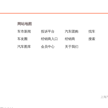
Y
宝骐
Z
奔腾
网站地图
车市新闻
投诉平台
汽车团购
找车
保时捷
车友圈
经销商入口
经销商
搜索
汽车图库
会员中心
关于我们
宝马
奔驰
本田
别克
上海汽车
标致