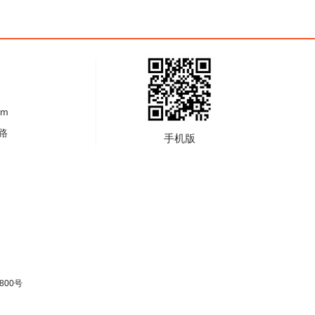
om
路
手机版
800号