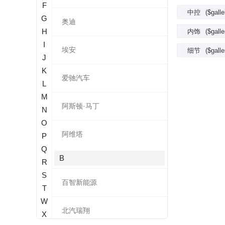
F
中控
($gall
G
奥迪
H
内饰
($gall
I
埃安
细节
($gall
J
K
爱驰汽车
L
M
阿斯顿·马丁
N
O
阿维塔
P
Q
B
R
S
百智新能源
T
W
北汽瑞翔
X