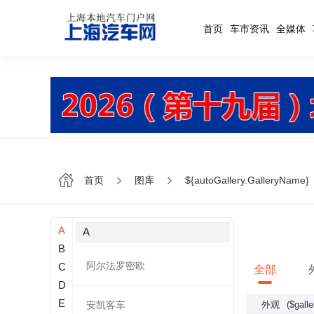
首页
车市资讯
全媒体
首页
图库
${autoGallery.GalleryName}
A
A
B
阿尔法罗密欧
C
全部
D
E
外观
($gal
安凯客车