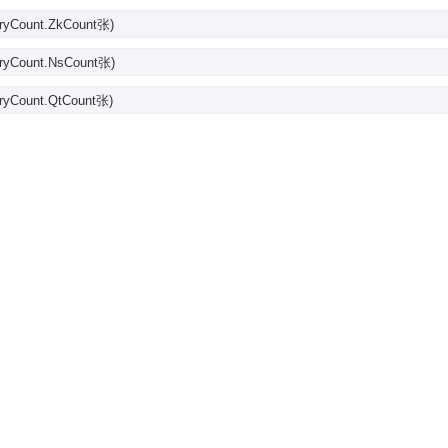
eryCount.ZkCount张)
eryCount.NsCount张)
eryCount.QtCount张)