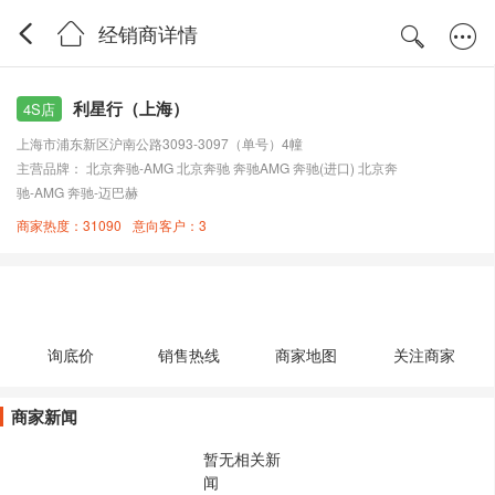
经销商详情
利星行（上海）
4S店
上海市浦东新区沪南公路3093-3097（单号）4幢
主营品牌： 北京奔驰-AMG 北京奔驰 奔驰AMG 奔驰(进口) 北京奔
驰-AMG 奔驰-迈巴赫
商家热度：31090
意向客户：3
询底价
销售热线
商家地图
关注商家
商家新闻
暂无相关新
闻