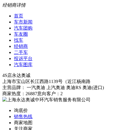
经销商详情
首页
车市新闻
汽车团购
车友圈
找车
经销商
二手车
投诉平台
汽车图库
4S店
永达奥诚
上海市宝山区长江西路1139号（近江杨南路
主营品牌： 一汽奥迪 上汽奥迪 奥迪RS 奥迪(进口)
商家热度：26887
意向客户：2
询底价
销售热线
商家地图
关注商家