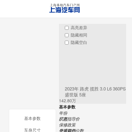
高亮差异
隐藏相同
隐藏空白
2023年 路虎 揽胜 3.0 L6 360PS
盛世版 5座
142.80万
基本参数
年份
基本参数
状态
厂商指导价
保修政策
车身尺寸
变速箱挡位数
外观颜色