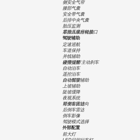
侧安全气帘
膝部气囊
安全带气囊
后排中央气囊
胎压监测
零胎压续行轮胎
后排儿童座椅接口
驾驶辅助
定速巡航
车道保持
并线辅助
碰撞报警/主动刹车
疲劳提醒
自动泊车
遥控泊车
自动驾驶辅助
自动驻车
上坡辅助
陡坡缓降
夜视系统
可变齿比转向
前倒车雷达
后倒车雷达
倒车影像
驾驶模式选择
外部配置
前大灯
LED日间行车灯