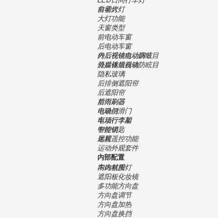
自动大灯
前雾灯
大灯功能
天窗类型
前电动车窗
后电动车窗
外后视镜电动调节
内后视镜自动防眩目
流媒体后视镜
外后视镜自动防眩目
隐私玻璃
后排侧遮阳帘
后遮阳帘
前雨刷器
后雨刷器
电吸门
电动侧滑门
电动行李厢
车顶行李架
中控锁
智能钥匙
远程遥控功能
尾翼
运动外观套件
内部配置
内饰材质
车内氛围灯
遮阳板化妆镜
多功能方向盘
方向盘调节
方向盘加热
方向盘换挡