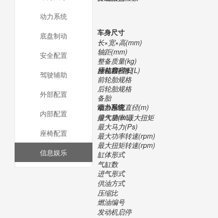
动力系统
车身尺寸
底盘制动
长×宽×高(mm)
轴距(mm)
安全配置
整备质量(kg)
座位数(个)
行礼箱容积(L)
油箱容积(L)
驾驶辅助
前轮胎规格
后轮胎规格
外部配置
备胎
最小转弯直径(m)
动力系统
内部配置
排气量(mL)
最大功率/最大扭矩
最大马力(Ps)
座椅配置
最大功率转速(rpm)
最大扭矩转速(rpm)
信息娱乐
缸体形式
气缸数
进气形式
供油方式
压缩比
燃油编号
发动机启停