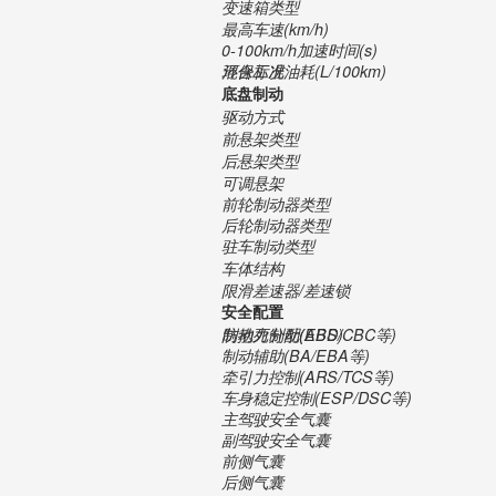
变速箱类型
最高车速(km/h)
0-100km/h加速时间(s)
混合工况油耗(L/100km)
环保标准
底盘制动
驱动方式
前悬架类型
后悬架类型
可调悬架
前轮制动器类型
后轮制动器类型
驻车制动类型
车体结构
限滑差速器/差速锁
安全配置
防抱死制动(ABS)
制动力分配(EBD/CBC等)
制动辅助(BA/EBA等)
牵引力控制(ARS/TCS等)
车身稳定控制(ESP/DSC等)
主驾驶安全气囊
副驾驶安全气囊
前侧气囊
后侧气囊