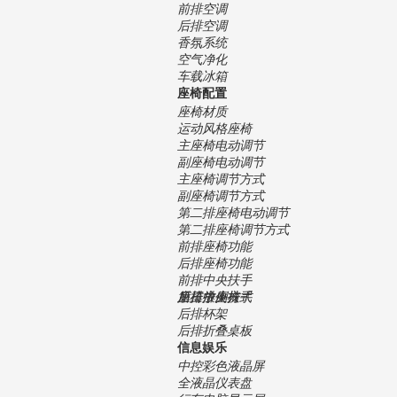
前排空调
后排空调
香氛系统
空气净化
车载冰箱
座椅配置
座椅材质
运动风格座椅
主座椅电动调节
副座椅电动调节
主座椅调节方式
副座椅调节方式
第二排座椅电动调节
第二排座椅调节方式
前排座椅功能
后排座椅功能
前排中央扶手
后排中央扶手
第三排座椅
座椅放倒方式
后排杯架
后排折叠桌板
信息娱乐
中控彩色液晶屏
全液晶仪表盘