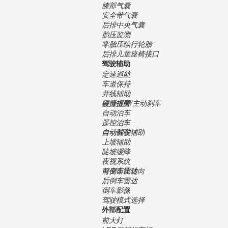
膝部气囊
安全带气囊
后排中央气囊
胎压监测
零胎压续行轮胎
后排儿童座椅接口
驾驶辅助
定速巡航
车道保持
并线辅助
碰撞报警/主动刹车
疲劳提醒
自动泊车
遥控泊车
自动驾驶辅助
自动驻车
上坡辅助
陡坡缓降
夜视系统
可变齿比转向
前倒车雷达
后倒车雷达
倒车影像
驾驶模式选择
外部配置
前大灯