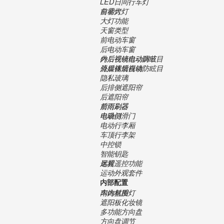
LED日间行车灯
自动大灯
前雾灯
大灯功能
天窗类型
前电动车窗
后电动车窗
外后视镜电动调节
内后视镜自动防眩目
流媒体后视镜
外后视镜自动防眩目
隐私玻璃
后排侧遮阳帘
后遮阳帘
前雨刷器
后雨刷器
电吸门
电动侧滑门
电动行李厢
车顶行李架
中控锁
智能钥匙
远程遥控功能
尾翼
运动外观套件
内部配置
内饰材质
车内氛围灯
遮阳板化妆镜
多功能方向盘
方向盘调节