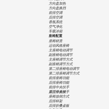
方向盘加热
方向盘换挡
前排空调
后排空调
香氛系统
空气净化
车载冰箱
座椅配置
座椅材质
运动风格座椅
主座椅电动调节
副座椅电动调节
主座椅调节方式
副座椅调节方式
第二排座椅电动调节
第二排座椅调节方式
前排座椅功能
后排座椅功能
前排中央扶手
后排中央扶手
第三排座椅
座椅放倒方式
后排杯架
后排折叠桌板