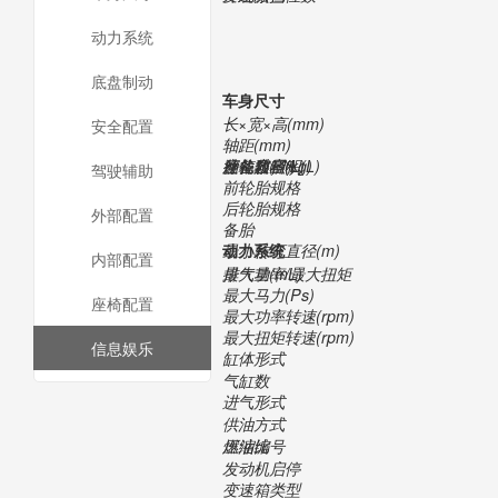
动力系统
底盘制动
车身尺寸
长×宽×高(mm)
安全配置
轴距(mm)
整备质量(kg)
座位数(个)
行礼箱容积(L)
油箱容积(L)
驾驶辅助
前轮胎规格
后轮胎规格
外部配置
备胎
最小转弯直径(m)
动力系统
内部配置
排气量(mL)
最大功率/最大扭矩
最大马力(Ps)
座椅配置
最大功率转速(rpm)
最大扭矩转速(rpm)
信息娱乐
缸体形式
气缸数
进气形式
供油方式
压缩比
燃油编号
发动机启停
变速箱类型