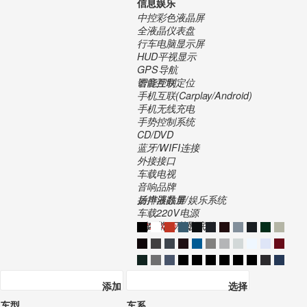
信息娱乐
中控彩色液晶屏
全液晶仪表盘
行车电脑显示屏
HUD平视显示
GPS导航
智能互联定位
语音控制
手机互联(Carplay/Android)
手机无线充电
手势控制系统
CD/DVD
蓝牙/WIFI连接
外接接口
车载电视
音响品牌
扬声器数量
后排液晶屏/娱乐系统
车载220V电源
2022年
321.30万
3年或10万公里
获取底价
5200*2073*1868
3122
104
275/40 R22
275/40 R22
-
415kW/700N.m
564
6000-6500
3500-5000
纵置
8
机械增压
直喷
95号
●
手自一体(AT)
225
5.5
12.9
国六
双叉臂式独立悬架
多连杆式独立悬架
-
-
-
电子驻车
承载式
-
●
●
●
●
●
●
●
●
●
-
-
-
-
-
●
-
●
●
●
●
-
-
●
●
-
●
●
-
-
-
●
-
-
-
●
●
-
-
●
-
-
●
-
-
-
-
-
-
-
-
-
●
-
●
●
-
-
-
●
●
-
-
-
-
-
-
-
-
-
-
-
-
-
-
-
-
●
-
●
●
-
-
-
-
-
-
-
●
-
-
-
添加
选择
车型
车系