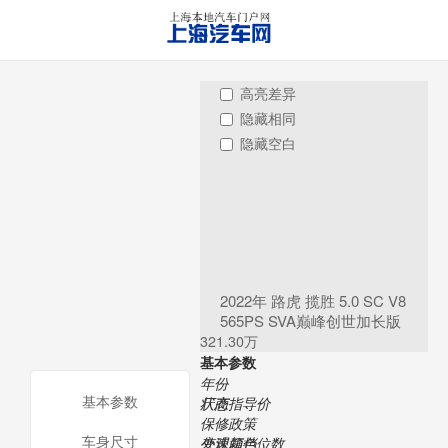
高亮差异
隐藏相同
隐藏空白
2022年 路虎 揽胜 5.0 SC V8
565PS SVA巅峰创世加长版
321.30万
基本参数
年份
基本参数
状态
厂商指导价
保修政策
车身尺寸
变速箱挡位数
外观颜色