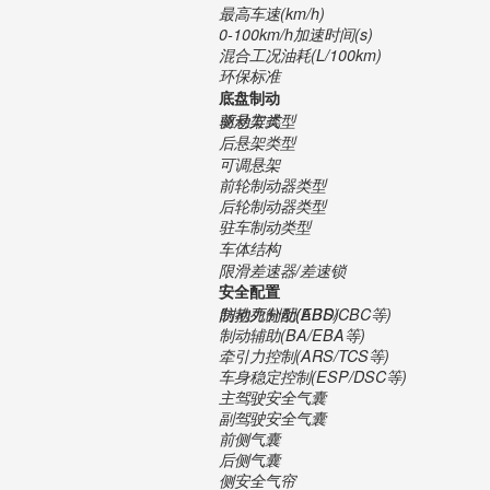
最高车速(km/h)
0-100km/h加速时间(s)
混合工况油耗(L/100km)
环保标准
底盘制动
驱动方式
前悬架类型
后悬架类型
可调悬架
前轮制动器类型
后轮制动器类型
驻车制动类型
车体结构
限滑差速器/差速锁
安全配置
防抱死制动(ABS)
制动力分配(EBD/CBC等)
制动辅助(BA/EBA等)
牵引力控制(ARS/TCS等)
车身稳定控制(ESP/DSC等)
主驾驶安全气囊
副驾驶安全气囊
前侧气囊
后侧气囊
侧安全气帘