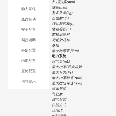
长×宽×高(mm)
轴距(mm)
动力系统
整备质量(kg)
座位数(个)
底盘制动
行礼箱容积(L)
油箱容积(L)
安全配置
前轮胎规格
驾驶辅助
后轮胎规格
备胎
外部配置
最小转弯直径(m)
动力系统
内部配置
排气量(mL)
最大功率/最大扭矩
座椅配置
最大马力(Ps)
最大功率转速(rpm)
信息娱乐
最大扭矩转速(rpm)
缸体形式
气缸数
进气形式
供油方式
压缩比
燃油编号