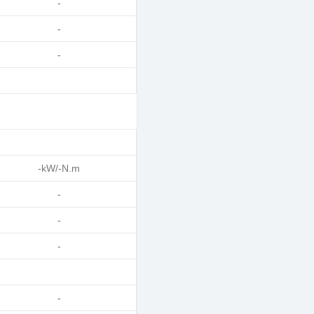
-
-
-
-kW/-N.m
-
-
-
-