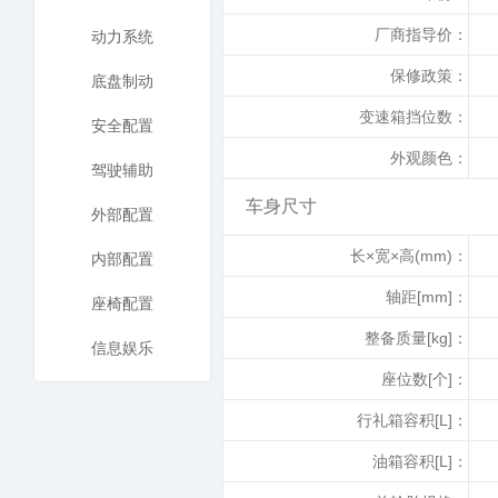
厂商指导价：
动力系统
保修政策：
底盘制动
变速箱挡位数：
安全配置
外观颜色：
驾驶辅助
车身尺寸
外部配置
长×宽×高(mm)：
内部配置
轴距[mm]：
座椅配置
整备质量[kg]：
信息娱乐
座位数[个]：
行礼箱容积[L]：
油箱容积[L]：