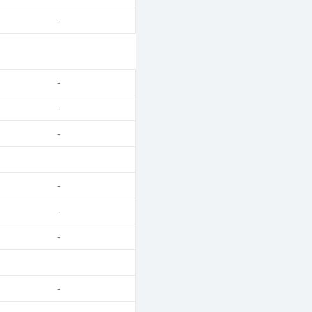
-
-
-
-
-
-
-
-