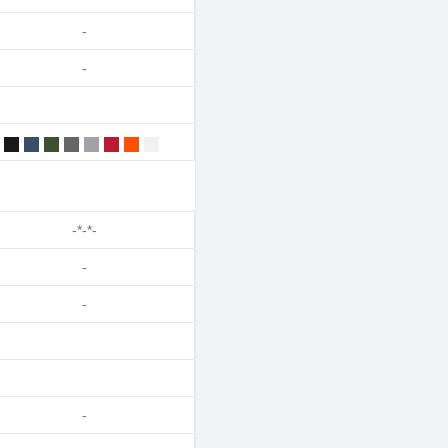
-
-
-*-*-
-
-
-