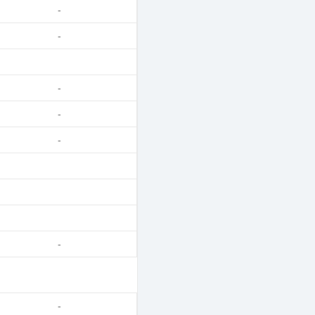
-
-
-
-
-
-
-