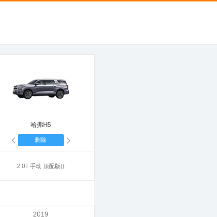
哈弗H5
删除
2.0T 手动 顶配版()
2019