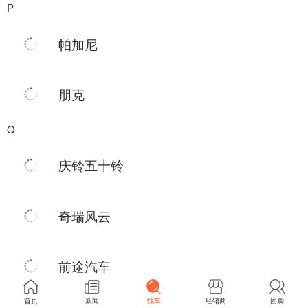
P
帕加尼
朋克
Q
庆铃五十铃
奇瑞风云
前途汽车
首页
新闻
找车
经销商
团购