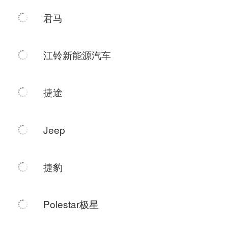
君马
江铃新能源汽车
捷途
Jeep
捷豹
Polestar极星