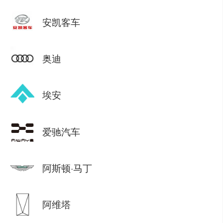
安凯客车
奥迪
埃安
爱驰汽车
阿斯顿·马丁
阿维塔