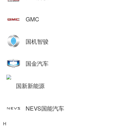
GMC
国机智骏
国金汽车
国新新能源
NEVS国能汽车
H