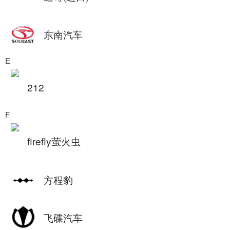
东南汽车
E
212
F
firefly萤火虫
方程豹
飞碟汽车