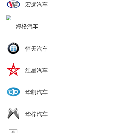
宏远汽车
海格汽车
恒天汽车
红星汽车
华凯汽车
华梓汽车