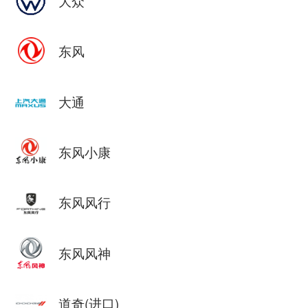
大众
东风
大通
东风小康
东风风行
东风风神
道奇(进口)