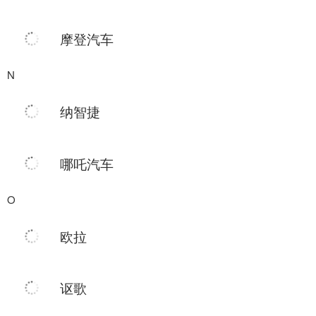
摩登汽车
N
纳智捷
哪吒汽车
O
欧拉
讴歌