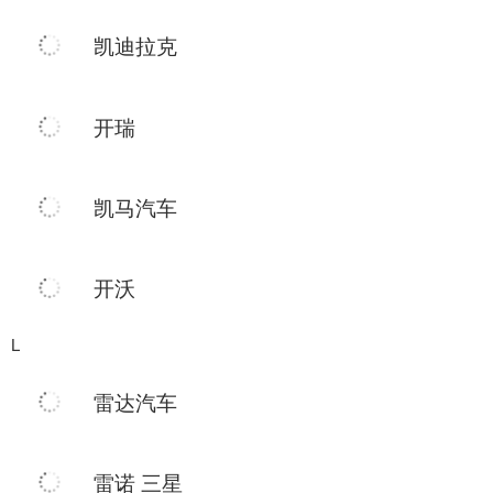
凯迪拉克
开瑞
凯马汽车
开沃
L
雷达汽车
雷诺 三星