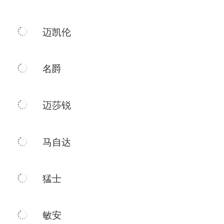
迈凯伦
名爵
迈莎锐
马自达
猛士
敏安