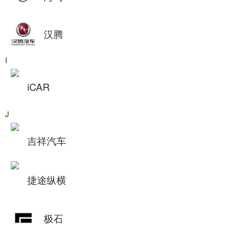
汉腾
I
iCAR
J
吉祥汽车
捷途纵横
极石