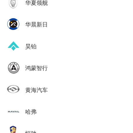
华夏领舰
华晨新日
昊铂
鸿蒙智行
黄海汽车
哈弗
恒驰