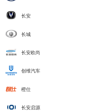
长安
长城
长安欧尚
创维汽车
橙仕
长安启源