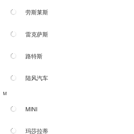
劳斯莱斯
雷克萨斯
路特斯
陆风汽车
M
MINI
玛莎拉蒂