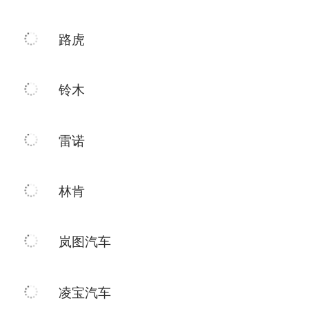
路虎
铃木
雷诺
林肯
岚图汽车
凌宝汽车