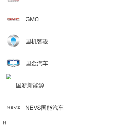
GMC
国机智骏
国金汽车
国新新能源
NEVS国能汽车
H