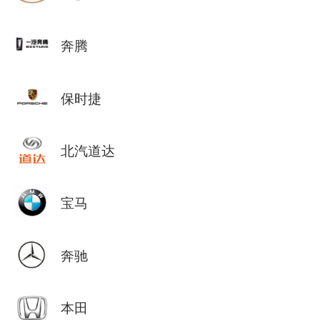
奔腾
保时捷
北汽道达
宝马
奔驰
本田