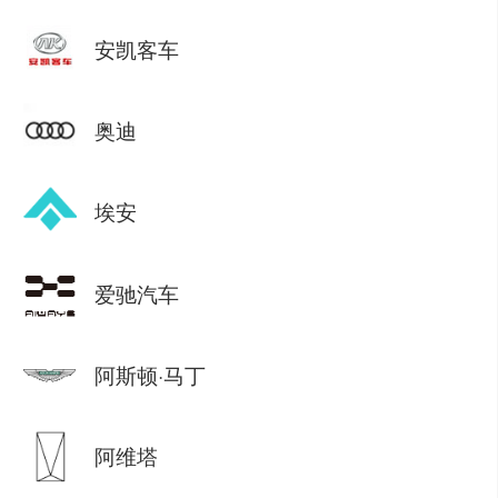
安凯客车
奥迪
埃安
爱驰汽车
阿斯顿·马丁
阿维塔