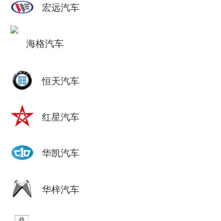
宏远汽车
海格汽车
恒天汽车
红星汽车
华凯汽车
华梓汽车