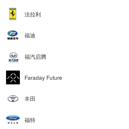
法拉利
福迪
福汽启腾
Faraday Future
丰田
福特