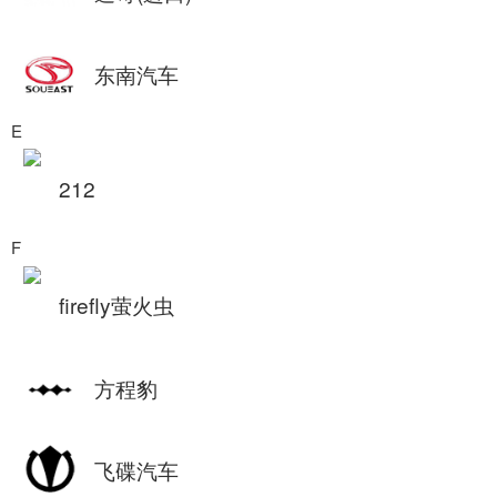
东南汽车
E
212
F
firefly萤火虫
方程豹
飞碟汽车