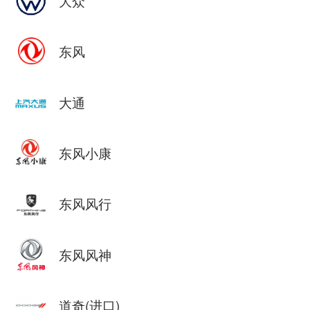
大众
东风
大通
东风小康
东风风行
东风风神
道奇(进口)