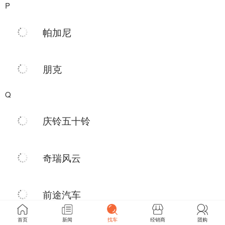
P
帕加尼
朋克
Q
庆铃五十铃
奇瑞风云
前途汽车
首页
新闻
找车
经销商
团购